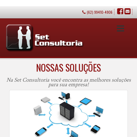
(62) 99410-4906
Toggle
navigation
NOSSAS SOLUÇÕES
Na Set Consultoria você encontra as melhores soluções
para sua empresa!